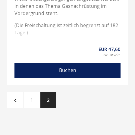
in denen das Thema Gasnachrüstung im
Vordergrund steht.
(Die Freischaltung ist zeitlich begrenzt auf 182
Tage.)
EUR 47,60
inkl. MwSt.
Buchen
navigate_before
1
2